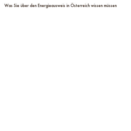
Was Sie über den Energieausweis in Österreich wissen müssen
Matthias
Nussbaum
October 28
2024