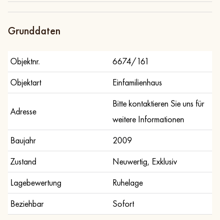
Grunddaten
Objektnr.
6674/161
Exposé
Teilen
Zur Objektliste
Objektart
Einfamilienhaus
Bitte kontaktieren Sie uns für
Adresse
weitere Informationen
Baujahr
2009
Zustand
Neuwertig, Exklusiv
Lagebewertung
Ruhelage
Beziehbar
Sofort