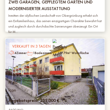
ZWEI GARAGEN, GEPFLEGTEM GARTEN UND
MODERNISIERTER AUSSTATTUNG
Inmitten der idyllischen Landschaft von Obergrünburg erhebt sich
ein Einfamilienhaus, das seinen einzigartigen Charakter bewahrt hat
und zugleich durch durchdachte Sanierungen überzeugt. Ein Ort
für M...
VERKAUFT IN 3 TAGEN
4
Zimmer
1
Badezimmer
137.79
m² Wohnfläche
714
m² Grundstück
Angebotspreis:
235.000
€
4600 Wels