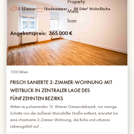
3.5
Zimmer
1
Badezimmer
98.04
m² Wohnfläche
Angebotspreis:
365.000
€
1150 Wien
FRISCH SANIERTE 2-ZIMMER-WOHNUNG MIT
WEITBLICK IN ZENTRALER LAGE DES
FÜNFZEHNTEN BEZIRKS
Mitten im pulsierenden 15. Wiener Gemeindebezirk, nur wenige
Schritte von der äußeren Mariahilfer Straße entfernt, erwartet Sie
eine charmante 2-Zimmer-Wohnung, die Ruhe und urbanes
Lebensgefühl auf ...