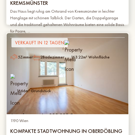
KREMSMÜNSTER
Das Haus liegt ruhig am Ortsrand von Kremsmünster in leichter
Hanglage mit schönem Talblick. Der Garten, die Doppelgarage
und die traditionell gehaltenen Wohnräume bieten eine solide Basis
für Paare, ...
VERKAUFT IN 12 TAGEN
5
Zimmer
2
Badezimmer
163.22
m² Wohnfläche
1666
m² Grundstück
Angebotspreis:
332.000
€
1190 Wien
KOMPAKTE STADTWOHNUNG IN OBERDÖBLING