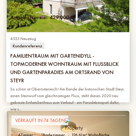
Angebotspreis:
429.000
€
4523 Neuzeug
Kundenreferenz
FAMILIENTRAUM MIT GARTENIDYLL -
TOPMODERNER WOHNTRAUM MIT FLUSSBLICK
UND GARTENPARADIES AM ORTSRAND VON
STEYR
So schön ist Oberösterreich! Am Rande der historischen Stadt Steyr,
einen Steinwurf vom gleichnamigen Fluss, steht dieses 2020 neu
gebaute Einfamilienhaus zum Verkauf - ein Paradebeispiel dafür,
wie s...
VERKAUFT IN 74 TAGEN
4
Zimmer
1
Badezimmer
126.61
m² Wohnfläche