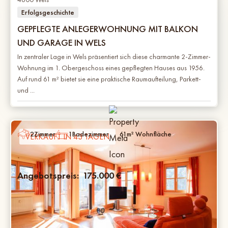
Erfolgsgeschichte
GEPFLEGTE ANLEGERWOHNUNG MIT BALKON
UND GARAGE IN WELS
In zentraler Lage in Wels präsentiert sich diese charmante 2-Zimmer-
Wohnung im 1. Obergeschoss eines gepflegten Hauses aus 1956.
Auf rund 61 m² bietet sie eine praktische Raumaufteilung, Parkett-
und ...
2
Zimmer
1
Badezimmer
61
m² Wohnfläche
VERKAUFT IN 43 TAGEN
Angebotspreis:
175.000
€