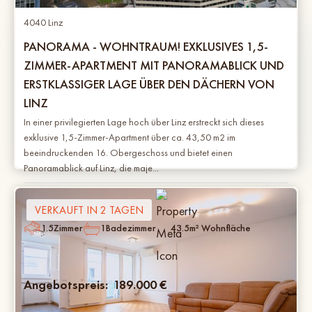
4040 Linz
PANORAMA - WOHNTRAUM! EXKLUSIVES 1,5-
ZIMMER-APARTMENT MIT PANORAMABLICK UND
ERSTKLASSIGER LAGE ÜBER DEN DÄCHERN VON
LINZ
In einer privilegierten Lage hoch über Linz erstreckt sich dieses
exklusive 1,5-Zimmer-Apartment über ca. 43,50 m2 im
beeindruckenden 16. Obergeschoss und bietet einen
Panoramablick auf Linz, die maje...
VERKAUFT IN 2 TAGEN
1.5
Zimmer
1
Badezimmer
43.5
m² Wohnfläche
Angebotspreis:
189.000
€