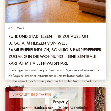
4600 Wels
RUHE UND STADTLEBEN - IHR ZUHAUSE MIT
LOGGIA IM HERZEN VON WELS!
FAMILIENFREUNDLICH, SONNIG & BARRIEREFREIER
ZUGANG IN DIE WOHNUNG – EINE ZENTRALE
RARITÄT MIT VIEL PRIVATSPHÄRE
Diese Eigentumswohnung im Zentrum von Wels vereint eine ruhige
Hoflage mit urbaner Infrastruktur in unmittelbarer Nähe. Die
barrierefreie Erreichbarkeit, der durchdachte Grundriss und die
lichtdurchfl...
VERKAUFT IN 9 TAGEN
3
Zimmer
1
Badezimmer
74.26
m² Wohnfläche