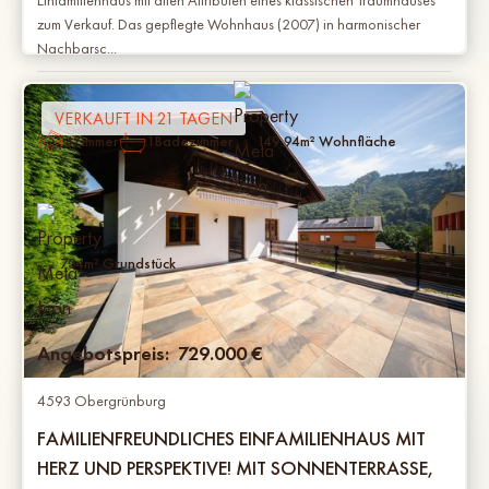
zum Verkauf. Das gepflegte Wohnhaus (2007) in harmonischer
Nachbarsc...
VERKAUFT IN 21 TAGEN
4
Zimmer
1
Badezimmer
149.94
m² Wohnfläche
734
m² Grundstück
Angebotspreis:
729.000
€
4593 Obergrünburg
FAMILIENFREUNDLICHES EINFAMILIENHAUS MIT
HERZ UND PERSPEKTIVE! MIT SONNENTERRASSE,