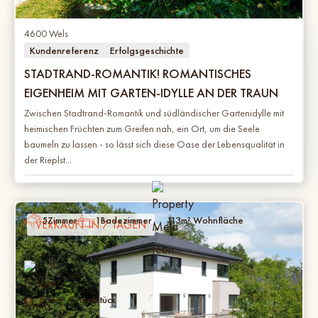
4600 Wels
Kundenreferenz
Erfolgsgeschichte
STADTRAND-ROMANTIK! ROMANTISCHES
EIGENHEIM MIT GARTEN-IDYLLE AN DER TRAUN
Zwischen Stadtrand-Romantik und südländischer Gartenidylle mit
heimischen Früchten zum Greifen nah, ein Ort, um die Seele
baumeln zu lassen - so lässt sich diese Oase der Lebensqualität in
der Rieplst...
5
Zimmer
1
Badezimmer
113
m² Wohnfläche
VERKAUFT IN 7 TAGEN
606
m² Grundstück