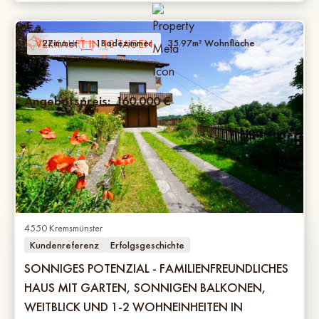
VERKAUFT IN 10 TAGEN
2
Zimmer
1
Badezimmer
35.97
m² Wohnfläche
Angebotspreis:
160.000
€
4550 Kremsmünster
Kundenreferenz
Erfolgsgeschichte
SONNIGES POTENZIAL - FAMILIENFREUNDLICHES
HAUS MIT GARTEN, SONNIGEN BALKONEN,
WEITBLICK UND 1-2 WOHNEINHEITEN IN