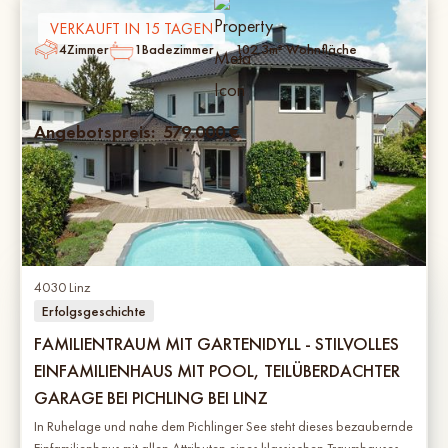
VERKAUFT IN 15 TAGEN
4
Zimmer
1
Badezimmer
102.3
m² Wohnfläche
Angebotspreis:
579.000
€
4030 Linz
Erfolgsgeschichte
FAMILIENTRAUM MIT GARTENIDYLL - STILVOLLES
EINFAMILIENHAUS MIT POOL, TEILÜBERDACHTER
GARAGE BEI PICHLING BEI LINZ
In Ruhelage und nahe dem Pichlinger See steht dieses bezaubernde
Einfamilienhaus mit allen Attributen eines klassischen Traumhauses