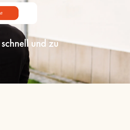
kt
chnell und zu