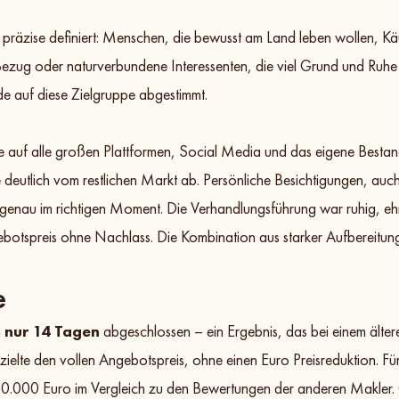
präzise definiert: Menschen, die bewusst am Land leben wollen, Käu
Bezug oder naturverbundene Interessenten, die viel Grund und Ruhe 
e auf diese Zielgruppe abgestimmt.
f alle großen Plattformen, Social Media und das eigene Bestand
e deutlich vom restlichen Markt ab. Persönliche Besichtigungen, auc
enau im richtigen Moment. Die Verhandlungsführung war ruhig, ehr
botspreis ohne Nachlass. Die Kombination aus starker Aufbereitung
e
h
nur 14 Tagen
abgeschlossen – ein Ergebnis, das bei einem älteren
lte den vollen Angebotspreis, ohne einen Euro Preisreduktion. Für 
0.000 Euro im Vergleich zu den Bewertungen der anderen Makler