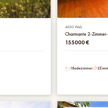
4600 Wels
Charmante 2-Zimmer
155000
€
1
Badezimmer
2
Zimm