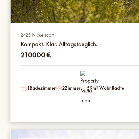
2425 Nickelsdorf
Kompakt. Klar. Alltagstauglich.
210000
€
1
Badezimmer
2
Zimmer
59
m² Wohnfläche