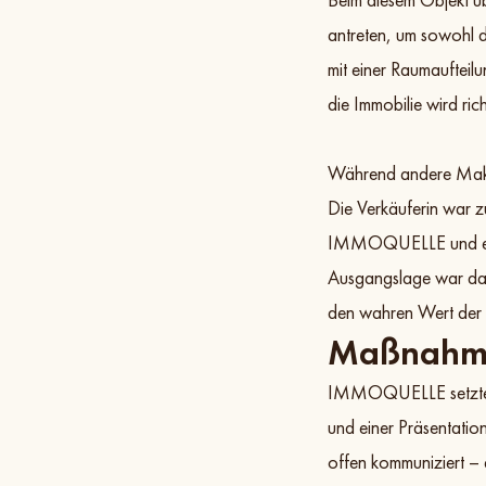
antreten, um sowohl d
mit einer Raumaufteil
die Immobilie wird rich
Während andere Makl
Die Verkäuferin war zu
IMMOQUELLE und entsch
Ausgangslage war dami
den wahren Wert der 
Maßnahm
IMMOQUELLE setzte auf
und einer Präsentatio
offen kommuniziert – a