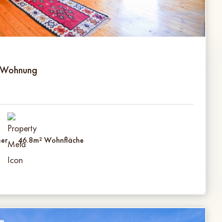
-Wohnung
er
46.8
m² Wohnfläche