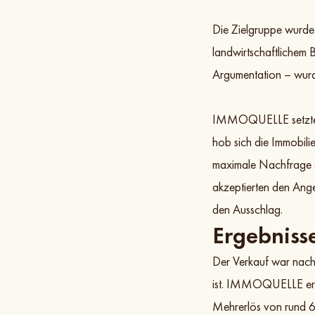
Die Zielgruppe wurde 
landwirtschaftlichem 
Argumentation – wurd
IMMOQUELLE setzte au
hob sich die Immobili
maximale Nachfrage g
akzeptierten den Ange
den Ausschlag.
Ergebniss
Der Verkauf war nac
ist. IMMOQUELLE erzie
Mehrerlös von rund 6