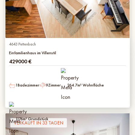
4643 Pettenbach
Einfamilienhaus im Villenstil
429000
€
1
Badezimmer
9
Zimmer
264.7
m² Wohnfläche
1176
m² Grundstück
VERKAUFT IN 33 TAGEN