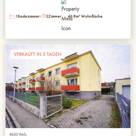
1
Badezimmer
2
Zimmer
46.8
m² Wohnfläche
VERKAUFT IN 3 TAGEN
4600 Wels