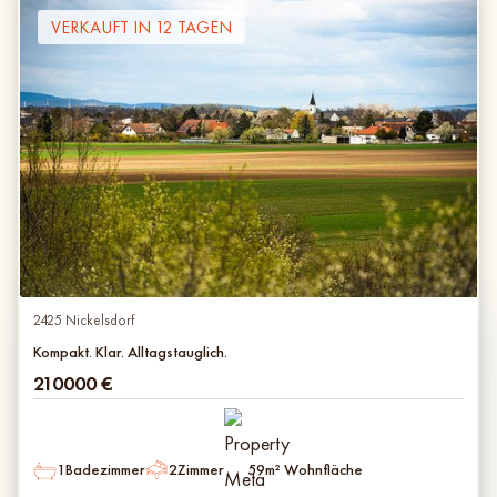
VERKAUFT IN 12 TAGEN
2425 Nickelsdorf
Kompakt. Klar. Alltagstauglich.
210000
€
1
Badezimmer
2
Zimmer
59
m² Wohnfläche