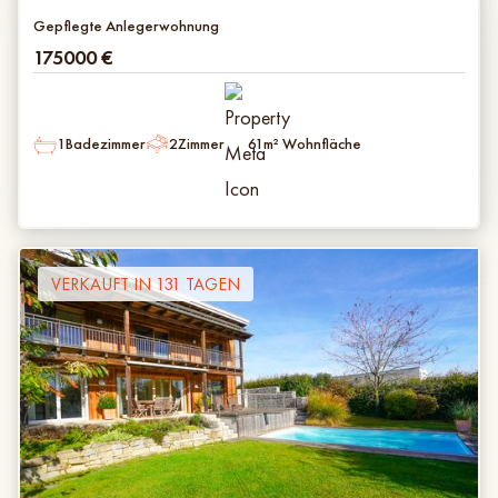
Gepflegte Anlegerwohnung
175000
€
1
Badezimmer
2
Zimmer
61
m² Wohnfläche
VERKAUFT IN 131 TAGEN