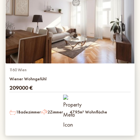
1160 Wien
Wiener Wohngefühl
209000
€
1
Badezimmer
2
Zimmer
47.95
m² Wohnfläche