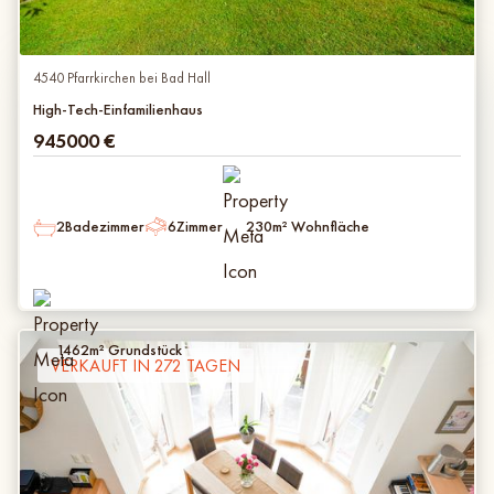
4540 Pfarrkirchen bei Bad Hall
High-Tech-Einfamilienhaus
945000
€
2
Badezimmer
6
Zimmer
230
m² Wohnfläche
1462
m² Grundstück
VERKAUFT IN 272 TAGEN