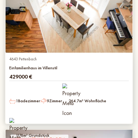
4643 Pettenbach
Einfamilienhaus im Villenstil
429000
€
1
Badezimmer
9
Zimmer
264.7
m² Wohnfläche
1176
m² Grundstück