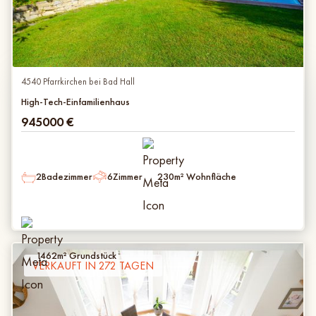
4540 Pfarrkirchen bei Bad Hall
High-Tech-Einfamilienhaus
945000
€
2
Badezimmer
6
Zimmer
230
m² Wohnfläche
1462
m² Grundstück
VERKAUFT IN 272 TAGEN