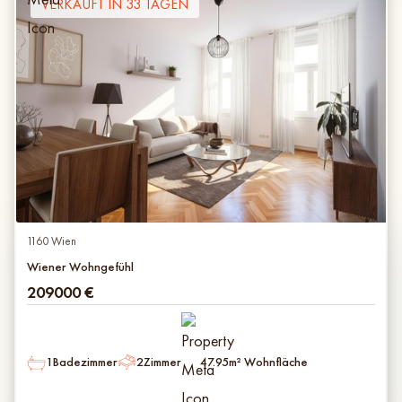
VERKAUFT IN 33 TAGEN
1160 Wien
Wiener Wohngefühl
209000
€
1
Badezimmer
2
Zimmer
47.95
m² Wohnfläche