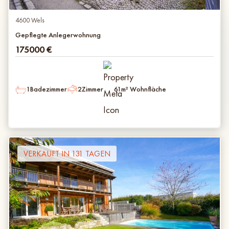
4600 Wels
Gepflegte Anlegerwohnung
175000
€
1
Badezimmer
2
Zimmer
61
m² Wohnfläche
VERKAUFT IN 131 TAGEN