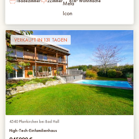
1
Badezimmer
2
Zimmer
61
m² Wohnfläche
VERKAUFT IN 131 TAGEN
4540 Pfarrkirchen bei Bad Hall
High-Tech-Einfamilienhaus