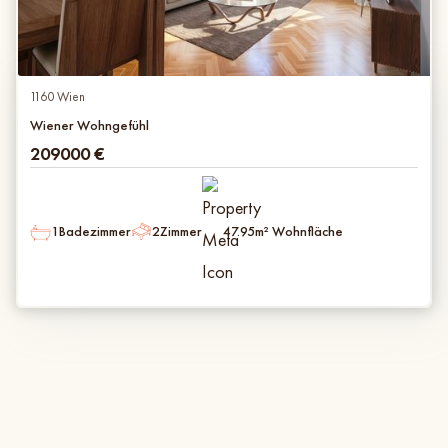
1160 Wien
Wiener Wohngefühl
209000
€
1
Badezimmer
2
Zimmer
47.95
m² Wohnfläche