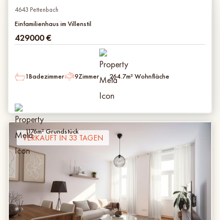
4643 Pettenbach
Einfamilienhaus im Villenstil
429000
€
1
Badezimmer
9
Zimmer
264.7
m² Wohnfläche
1176
m² Grundstück
VERKAUFT IN 33 TAGEN