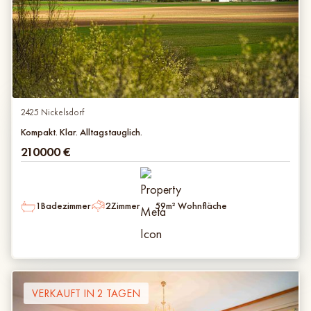
2425 Nickelsdorf
Kompakt. Klar. Alltagstauglich.
210000
€
1
Badezimmer
2
Zimmer
59
m² Wohnfläche
VERKAUFT IN 2 TAGEN