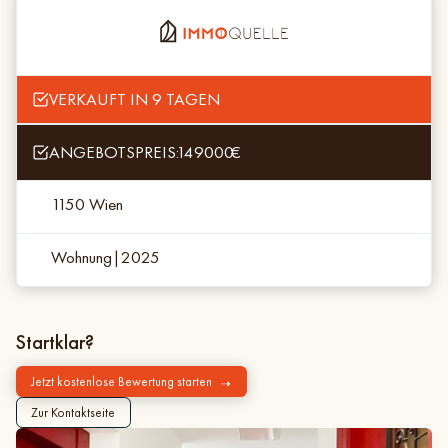
VERKAUFT IN 9 TAGEN
ANGEBOTSPREIS:
149000
€
1150 Wien
Wohnung
|
2025
Startklar?
Jetzt kostenlose Bewertung starten
➝
Zur Kontaktseite