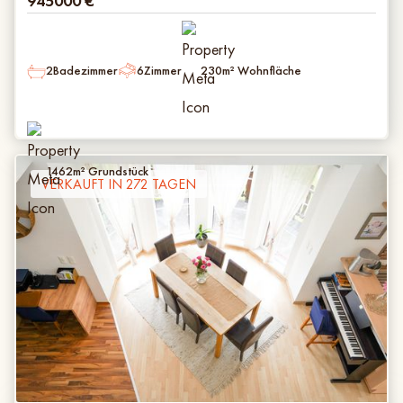
945000
€
2
Badezimmer
6
Zimmer
230
m² Wohnfläche
1462
m² Grundstück
VERKAUFT IN 272 TAGEN