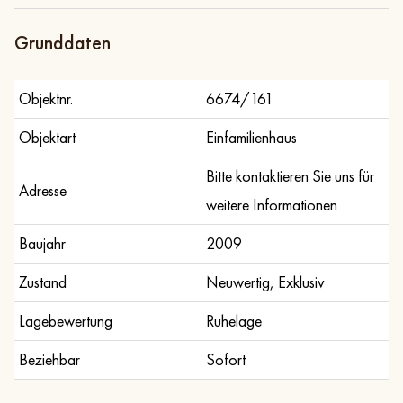
Exposé
Teilen
Zur Objektliste
Grunddaten
Objektnr.
6674/161
Objektart
Einfamilienhaus
Bitte kontaktieren Sie uns für
Adresse
weitere Informationen
Baujahr
2009
Zustand
Neuwertig, Exklusiv
Lagebewertung
Ruhelage
Beziehbar
Sofort