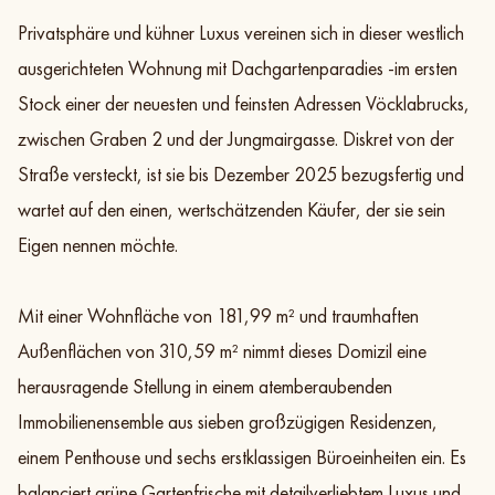
Privatsphäre und kühner Luxus vereinen sich in dieser westlich
Galerie
Exposé
Teilen
Zur Objektliste
ausgerichteten Wohnung mit Dachgartenparadies -im ersten
Stock einer der neuesten und feinsten Adressen Vöcklabrucks,
zwischen Graben 2 und der Jungmairgasse. Diskret von der
Straße versteckt, ist sie bis Dezember 2025 bezugsfertig und
wartet auf den einen, wertschätzenden Käufer, der sie sein
Eigen nennen möchte.
Mit einer Wohnfläche von 181,99 m² und traumhaften
Außenflächen von 310,59 m² nimmt dieses Domizil eine
herausragende Stellung in einem atemberaubenden
Immobilienensemble aus sieben großzügigen Residenzen,
einem Penthouse und sechs erstklassigen Büroeinheiten ein. Es
balanciert grüne Gartenfrische mit detailverliebtem Luxus und