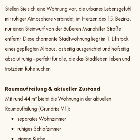
Stellen Sie sich eine Wohnung vor, die urbanes Lebensgefühl
Galerie
Exposé
Teilen
Zur Objektliste
mit ruhiger Atmosphäre verbindet, im Herzen des 15. Bezirks,
nur einen Steinwurf von der äußeren Mariahilfer Straße
entfernt. Diese charmante Stadtwohnung liegt im 1. Liftstock
eines gepflegten Altbaus, ostseitig ausgerichtet und hofseitig
absolut ruhig - perfekt für alle, die das Stadtleben lieben und
trotzdem Ruhe suchen.
Raumaufteilung & aktueller Zustand
Mit rund 44 m² bietet die Wohnung in der aktuellen
Raumaufteilung (Grundriss V1):
separates Wohnzimmer
ruhiges Schlafzimmer
eigene Küche