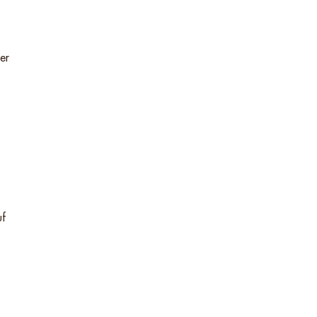
er
uf