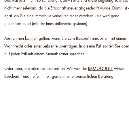
Das war jetzt nicht so schwierig, oder? Für Sie ist diese Regelung sowieso
nicht mehr relevant, da die Erbschaftssteuer abgeschafft wurde. Damit ist 
egal, ob Sie eine Immobilie verkaufen oder vererben - sie wird genau
gleich besteuert (mit der Immobilienertragssteuer).
Ausnahmen können gelten, wenn Sie zum Beispiel Immobilien mit einem
Wohnrecht oder einer Leibrente übertragen. In diesem Fall sollten Sie aber
auf jeden Fall mit einem Steuerberater sprechen.
Oder aber, Sie rufen einfach uns an. Wir von der
IMMOQUELLE
wissen
Bescheid - und helfen Ihnen gerne in einer persönlichen Beratung.
Wenn Sie eine Immobilie verkaufen möchten (Ein Haus verkaufen), wissen
Sie, was zu tun ist. Rufen Sie uns einfach an oder nehmen Sie Kontakt mit
uns auf
https://immoquelle.at/leistungen/immobilie-verkaufen,
um eine
tolle Erfahrung zu machen.