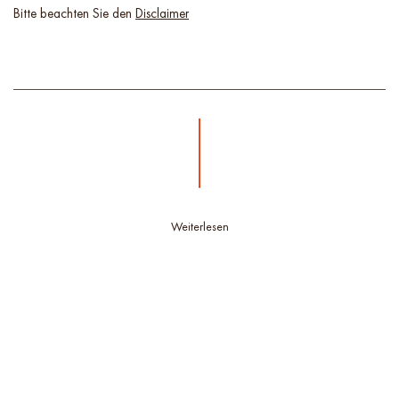
Bitte beachten Sie den
Disclaimer
Weiterlesen
Weitere Artikel
Entdecken Sie weitere Artikel aus dem IMMOQUELLE Ratgeber.