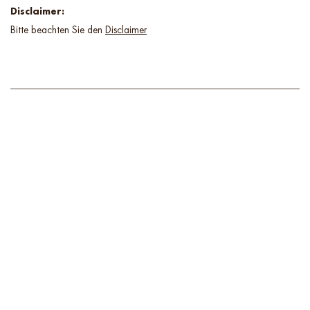
Disclaimer:
Bitte beachten Sie den
Disclaimer
Weiterlesen
Weitere Artikel
Entdecken Sie weitere Artikel aus dem IMMOQUELLE Ratgeber.