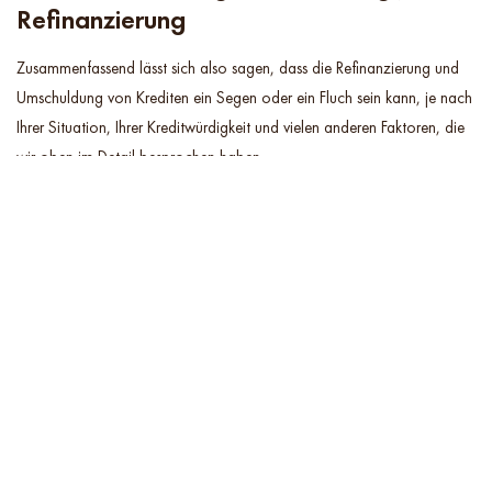
Refinanzierung
Zusammenfassend lässt sich also sagen, dass die Refinanzierung und
Umschuldung von Krediten ein Segen oder ein Fluch sein kann, je nach
Ihrer Situation, Ihrer Kreditwürdigkeit und vielen anderen Faktoren, die
wir oben im Detail besprochen haben.
Das Wichtigste, was Sie sich merken sollten, ist, dass alles an diesem
Prozess von Ihrem Fall abhängt. Es gibt hier keine Pauschallösung, also
müssen Sie vorsichtig und intelligent vorgehen.
Wir, die IMMOQUELLE, hoffen, dass wir alle Ihre Fragen beantworten
konnten. Unser Hauptziel ist es, unsere Leser und Kunden um jeden Preis
zufriedenzustellen. Wenn Sie also eine Immobilie kaufen oder mehr
über die Welt der Immobilien erfahren möchten, dann besuchen Sie
jetzt unsere Webseite
https://immoquelle.at.