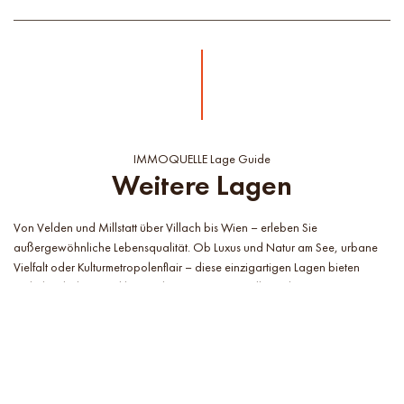
IMMOQUELLE Lage Guide
Weitere Lagen
Von Velden und Millstatt über Villach bis Wien – erleben Sie
außergewöhnliche Lebensqualität. Ob Luxus und Natur am See, urbane
Vielfalt oder Kulturmetropolenflair – diese einzigartigen Lagen bieten
Vielfalt, Erholung und beste Chancen für ein erfülltes Leben.
Wörthersee