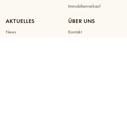
Immobilienverkauf
AKTUELLES
ÜBER UNS
News
Kontakt
Immobilien Ratgeber
Über IMMOQUELLE
Lage - Guide
Unsere Standorte
Investoren Box
Kundenreferenzen
Immobilienvideos
Karriere
Newsletter
Jürgen Nussbaumer
Matthias Nussbaumer