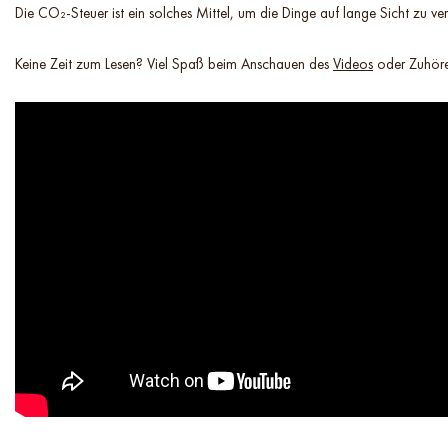
Die CO₂-Steuer ist ein solches Mittel, um die Dinge auf lange Sicht zu ver
Keine Zeit zum Lesen? Viel Spaß beim Anschauen des
Videos
oder Zuhöre