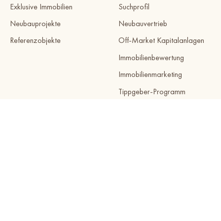
Exklusive Immobilien
Suchprofil
Neubauprojekte
Neubauvertrieb
Referenzobjekte
Off-Market Kapitalanlagen
Immobilienbewertung
Immobilienmarketing
Tippgeber-Programm
Immobilienverkauf
AKTUELLES
ÜBER UNS
News
Kontakt
Immobilien Ratgeber
Über IMMOQUELLE
Lage - Guide
Unsere Standorte
Investoren Box
Kundenreferenzen
Immobilienvideos
Karriere