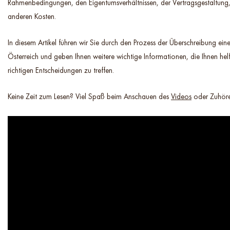
Rahmenbedingungen, den Eigentumsverhältnissen, der Vertragsgestaltung
anderen Kosten.
In diesem Artikel führen wir Sie durch den Prozess der Überschreibung ein
Österreich und geben Ihnen weitere wichtige Informationen, die Ihnen hel
richtigen Entscheidungen zu treffen.
Keine Zeit zum Lesen? Viel Spaß beim Anschauen des
Videos
oder Zuhöre