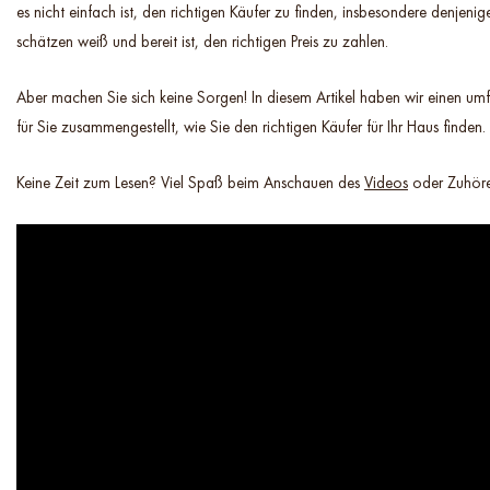
es nicht einfach ist, den richtigen Käufer zu finden, insbesondere denjenig
schätzen weiß und bereit ist, den richtigen Preis zu zahlen.
Aber machen Sie sich keine Sorgen! In diesem Artikel haben wir einen um
für Sie zusammengestellt, wie Sie den richtigen Käufer für Ihr Haus finden.
Keine Zeit zum Lesen? Viel Spaß beim Anschauen des
Videos
oder Zuhöre