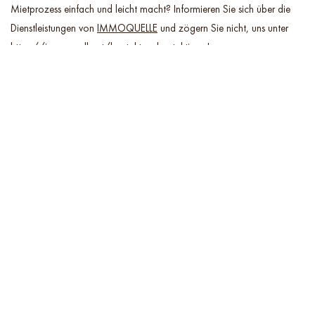
Mietprozess einfach und leicht macht? Informieren Sie sich über die
Dienstleistungen von
IMMOQUELLE
und zögern Sie nicht, uns unter
https://immoquelle.at/kontakt
zu kontaktieren!
Bitte beachten Sie den
Disclaimer