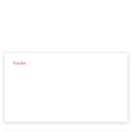
Property
Type
Charmantes Reiheneckhaus zwischen
Kaufen
Weinbergen und Citylife - Ihr neues
Zuhause mit Garten im grünen 23. Bezirk
/
month
3
1
1230 Wien