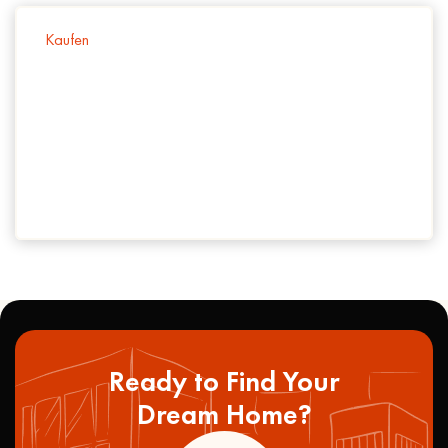
Idyllisches Wohnen in Leonstein -
Kaufen
Großzügiger Bungalow mit 1.400 m²
Grundstück, modernem Komfort und Blick
auf die umliegende Berglandschaft
/
month
2
1
Leonstein
Ready to Find Your
Dream Home?