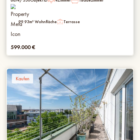
6674/330
Objekt ID
4
Zimmer
1
Badezimmer
99.93
m² Wohnfläche
Terrasse
599.000
€
Kaufen