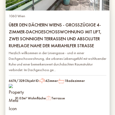
1060 Wien
ÜBER DEN DÄCHERN WIENS - GROSSZÜGIGE 4-Z
IMMER-DACHGESCHOSSWOHNUNG MIT LIFT, Z
WEI SONNIGEN TERRASSEN UND ABSOLUTER R
UHELAGE NAHE DER MARIAHILFER STRASSE
Herzlich willkommen in der Liniengasse - und in einer
Dachgeschosswohnung, die urbanes Lebensgefühl mit wohltuender
Ruhe und einer bemerkenswert durchdachten Raumstruktur
verbindet. Im Dachgeschoss ge...
6674/328
Objekt ID
4
Zimmer
1
Badezimmer
91.03
m² Wohnfläche
Terrasse