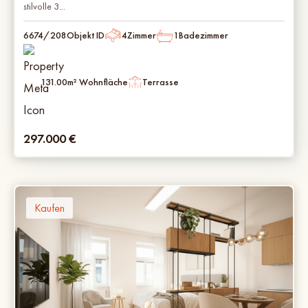
stilvolle 3...
6674/208
Objekt ID
4
Zimmer
1
Badezimmer
131.00
m² Wohnfläche
Terrasse
297.000
€
Kaufen