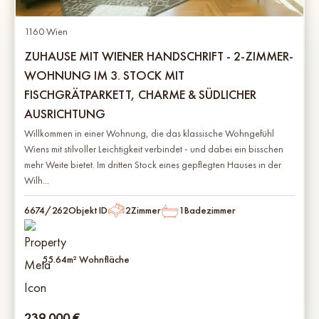
1160 Wien
ZUHAUSE MIT WIENER HANDSCHRIFT - 2-ZIMMER-
WOHNUNG IM 3. STOCK MIT
FISCHGRÄTPARKETT, CHARME & SÜDLICHER
AUSRICHTUNG
Willkommen in einer Wohnung, die das klassische Wohngefühl
Wiens mit stilvoller Leichtigkeit verbindet - und dabei ein bisschen
mehr Weite bietet. Im dritten Stock eines gepflegten Hauses in der
Wilh...
6674/262
Objekt ID
2
Zimmer
1
Badezimmer
55.64
m² Wohnfläche
239.000
€