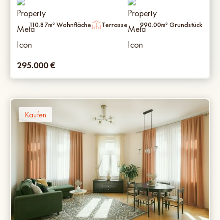
110.87
m² Wohnfläche
Terrasse
990.00
m² Grundstück
295.000
€
Kaufen